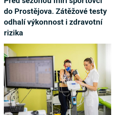
Před sezonou míří sportovci
KRIMI
do Prostějova. Zátěžové testy
SPORT
odhalí výkonnost i zdravotní
KULTURA
rizika
SPOLEČNOST