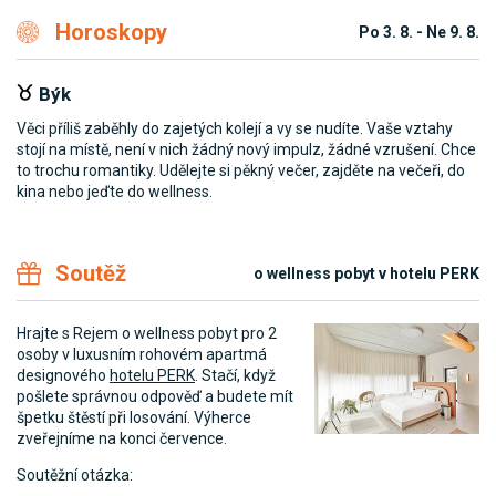
Horoskopy
Po 3. 8. - Ne 9. 8.
Býk
Věci příliš zaběhly do zajetých kolejí a vy se nudíte. Vaše vztahy
Do
čně
stojí na místě, není v nich žádný nový impulz, žádné vzrušení. Chce
bu
to trochu romantiky. Udělejte si pěkný večer, zajděte na večeři, do
po
kina nebo jeďte do wellness.
Soutěž
o wellness pobyt v hotelu PERK
Hrajte s Rejem o wellness pobyt pro 2
osoby v luxusním rohovém apartmá
designového
hotelu PERK
. Stačí, když
pošlete správnou odpověď a budete mít
špetku štěstí při losování. Výherce
zveřejníme na konci července.
Soutěžní otázka: