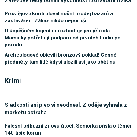
Zátěžové testy odhalí výkonnost i zdravotní rizika
Prostějov zkontroloval noční prodej bazarů a
zastaváren. Zákaz nikdo neporušil
O úspěšném kojení nerozhoduje jen příroda.
Maminky potřebují podporu od prvních hodin po
porodu
Archeologové objevili bronzový poklad! Cenné
předměty tam lidé kdysi uložili asi jako obětinu
Krimi
Sladkosti ani pivo si neodnesl. Zloděje vyhnala z
marketu ostraha
Falešní příbuzní znovu útočí. Seniorka přišla o téměř
140 tisíc korun