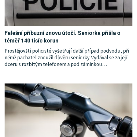
Falešní příbuzní znovu útočí. Seniorka přišla o
téměř 140 tisíc korun
Prostějovští policisté vyšetřují další případ podvodu, při
němž pachatel zneužil důvěru seniorky. Vydával se za její
dceru s rozbitým telefonem a pod záminkou
…