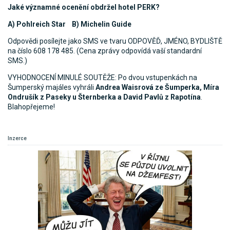
Jaké významné ocenění obdržel hotel PERK?
A) Pohlreich Star B) Michelin Guide
Odpovědi posílejte jako SMS ve tvaru ODPOVĚĎ, JMÉNO, BYDLIŠTĚ
na číslo 608 178 485. (Cena zprávy odpovídá vaší standardní
SMS.)
VYHODNOCENÍ MINULÉ SOUTĚŽE: Po dvou vstupenkách na
Šumperský majáles vyhráli
Andrea Waisrová ze Šumperka, Míra
Ondrušík z Paseky u Šternberka a David Pavlů z Rapotína
.
Blahopřejeme!
Inzerce