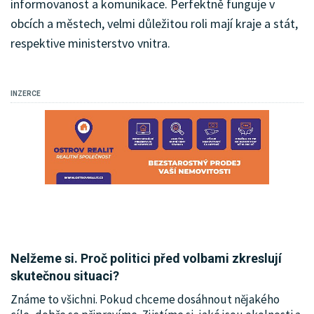
informovanost a komunikace. Perfektně funguje v
obcích a městech, velmi důležitou roli mají kraje a stát,
respektive ministerstvo vnitra.
INZERCE
Nelžeme si. Proč politici před volbami zkreslují
skutečnou situaci?
Známe to všichni. Pokud chceme dosáhnout nějakého