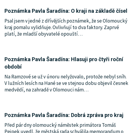
Poznámka Pavla Šaradína: O kraji na základě čísel
Psal jsem v jedné z dřívějších poznámek, že se Olomoucký
kraj pomalu vylidňuje. Ovlivňují to dva faktory. Zaprvé
platí, že mladší obyvatelé opouští
…
Poznámka Pavla Šaradína: Hlasuji pro čtyři roční
období
Na Ramzové se už v únoru nelyžovalo, protože nebyl sníh.
V lužních lesích na Hané se ve stejnou dobu objevil česnek
medvědí, na zahradě v Olomouci nám
…
Poznámka Pavla Šaradína: Dobrá zpráva pro kraj
Před pár dny olomoucký náměstek primátora Tomáš
Pejpek uvedl, že městská rada schválila memorandum o