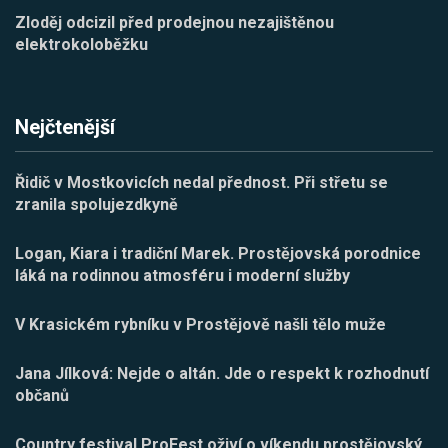
Zloděj odcizil před prodejnou nezajištěnou
elektrokoloběžku
Nejčtenější
Řidič v Mostkovicích nedal přednost. Při střetu se
zranila spolujezdkyně
Logan, Kiara i tradiční Marek. Prostějovská porodnice
láká na rodinnou atmosféru i moderní služby
V Krasickém rybníku v Prostějově našli tělo muže
Jana Jílková: Nejde o altán. Jde o respekt k rozhodnutí
občanů
Country festival ProFest oživí o víkendu prostějovský