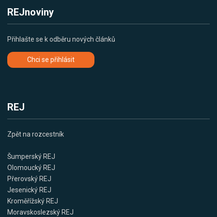
REJnoviny
Přihlašte se k odběru nových článků
Chci se přihlásit
REJ
Zpět na rozcestník
Šumperský REJ
Olomoucký REJ
Přerovský REJ
Jesenický REJ
Kroměřížský REJ
Moravskoslezský REJ