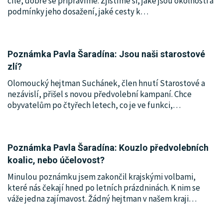
cíle, dobře se připravíme. Zjistíme si, jaké jsou okolnosti a
podmínky jeho dosažení, jaké cesty k
…
Poznámka Pavla Šaradína: Jsou naši starostové
zlí?
Olomoucký hejtman Suchánek, člen hnutí Starostové a
nezávislí, přišel s novou předvolební kampaní. Chce
obyvatelům po čtyřech letech, co je ve funkci,
…
Poznámka Pavla Šaradína: Kouzlo předvolebních
koalic, nebo účelovost?
Minulou poznámku jsem zakončil krajskými volbami,
které nás čekají hned po letních prázdninách. K nim se
váže jedna zajímavost. Žádný hejtman v našem kraji
…