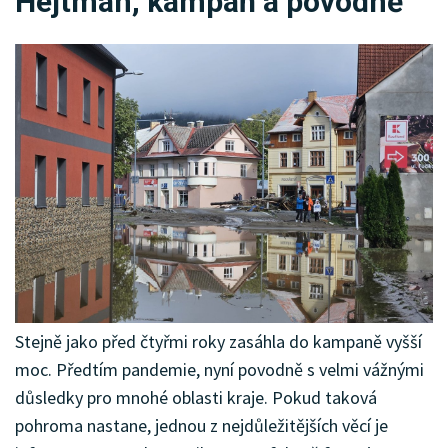
Hejtman, kampaň a povodně
KRIMI
SPORT
KULTURA
SPOLEČNOST
Stejně jako před čtyřmi roky zasáhla do kampaně vyšší
moc. Předtím pandemie, nyní povodně s velmi vážnými
důsledky pro mnohé oblasti kraje. Pokud taková
pohroma nastane, jednou z nejdůležitějších věcí je