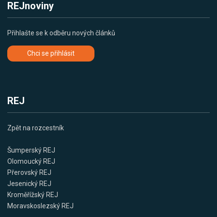
REJnoviny
Přihlašte se k odběru nových článků
Chci se přihlásit
REJ
Zpět na rozcestník
Šumperský REJ
Olomoucký REJ
Přerovský REJ
Jesenický REJ
Kroměřížský REJ
Moravskoslezský REJ