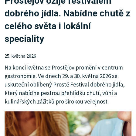
Prostějov ožije festivalem
KRIMI
dobrého jídla. Nabídne chutě z
SPORT
celého světa i lokální
KULTURA
speciality
SPOLEČNOST
25. května 2026
Na konci května se Prostějov promění v centrum
gastronomie. Ve dnech 29. a 30. května 2026 se
uskuteční oblíbený Prostě Festival dobrého jídla,
který nabídne pestrou přehlídku chutí, vůní a
kulinářských zážitků pro širokou veřejnost.