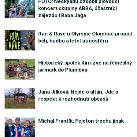
FOTO: Neckyádu ozdobil plovoucí
koncert skupiny ABBA, účastníci
zájezdu i Baba Jaga
Run & Rave u Olympie Olomouc propojí
běh, hudbu a letní atmosféru
Historický spolek Kirri zve na řemeslný
jarmark do Plumlova
Jana Jílková: Nejde o altán. Jde o
respekt k rozhodnutí občanů
Michal Frantík: Fejeton trochu jinak