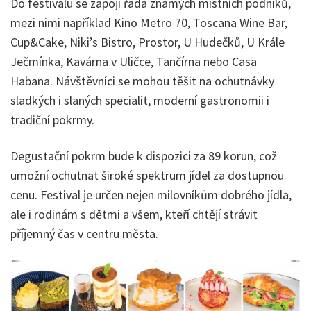
Do festivalu se zapojí řada známých místních podniků,
mezi nimi například Kino Metro 70, Toscana Wine Bar,
Cup&Cake, Niki’s Bistro, Prostor, U Hudečků, U Krále
Ječmínka, Kavárna v Uličce, Tančírna nebo Casa
Habana. Návštěvníci se mohou těšit na ochutnávky
sladkých i slaných specialit, moderní gastronomii i
tradiční pokrmy.
Degustační pokrm bude k dispozici za 89 korun, což
umožní ochutnat široké spektrum jídel za dostupnou
cenu. Festival je určen nejen milovníkům dobrého jídla,
ale i rodinám s dětmi a všem, kteří chtějí strávit
příjemný čas v centru města.