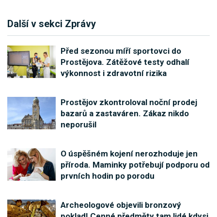
Další v sekci Zprávy
Před sezonou míří sportovci do
Prostějova. Zátěžové testy odhalí
výkonnost i zdravotní rizika
Prostějov zkontroloval noční prodej
bazarů a zastaváren. Zákaz nikdo
neporušil
O úspěšném kojení nerozhoduje jen
příroda. Maminky potřebují podporu od
prvních hodin po porodu
Archeologové objevili bronzový
poklad! Cenné předměty tam lidé kdysi