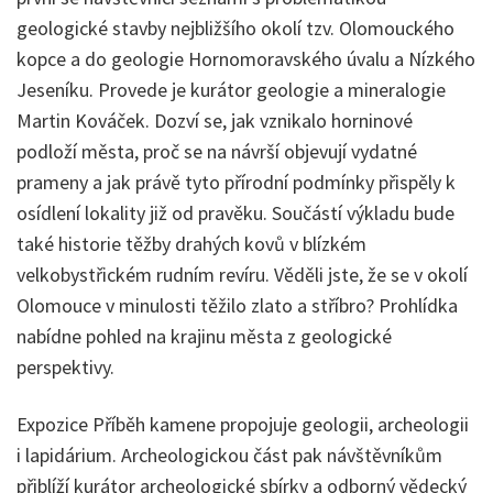
geologické stavby nejbližšího okolí tzv. Olomouckého
kopce a do geologie Hornomoravského úvalu a Nízkého
Jeseníku. Provede je kurátor geologie a mineralogie
Martin Kováček. Dozví se, jak vznikalo horninové
podloží města, proč se na návrší objevují vydatné
prameny a jak právě tyto přírodní podmínky přispěly k
osídlení lokality již od pravěku. Součástí výkladu bude
také historie těžby drahých kovů v blízkém
velkobystřickém rudním revíru. Věděli jste, že se v okolí
Olomouce v minulosti těžilo zlato a stříbro? Prohlídka
nabídne pohled na krajinu města z geologické
perspektivy.
Expozice Příběh kamene propojuje geologii, archeologii
i lapidárium. Archeologickou část pak návštěvníkům
přiblíží kurátor archeologické sbírky a odborný vědecký