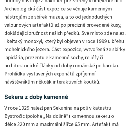
podoby nástroje a nakonec přetvořený v umělecké dílo.
Archeologická část expozice se věnuje kamenným
nástrojům ze sbírek muzea, a to od jednoduchých
valounových artefaktů až po precizně provedené kusy,
dokládající zručnost našich předků. Své místo zde nalezl
i keltský monoxyl, který byl objeven v roce 1999 u břehu
mohelnického jezera. Část expozice, vytvořená ze sbírky
lapidária, prezentuje kamenné sochy, reliéfy či
architektonické články od doby románské po baroko.
Prohlídku vystavených exponátů zpříjemní
návštěvníkům několik interaktivních koutků.
Sekera z doby kamenné
V roce 1929 nalezl pan Sekanina na poli v katastru
Bystročic (poloha „Na dolině“) kamennou sekeru o
délce 220 mm a maximální šířce 65 mm. Artefakt má