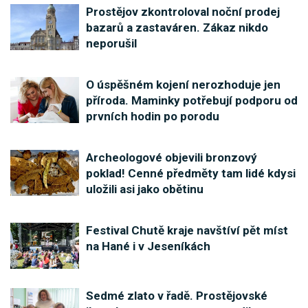
Prostějov zkontroloval noční prodej
bazarů a zastaváren. Zákaz nikdo
neporušil
O úspěšném kojení nerozhoduje jen
příroda. Maminky potřebují podporu od
prvních hodin po porodu
Archeologové objevili bronzový
poklad! Cenné předměty tam lidé kdysi
uložili asi jako obětinu
Festival Chutě kraje navštíví pět míst
na Hané i v Jeseníkách
Sedmé zlato v řadě. Prostějovské