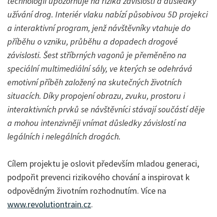
technologií upozorňuje na rizika závislostí a důsledky
užívání drog. Interiér vlaku nabízí působivou 5D projekci
a interaktivní program, jenž návštěvníky vtahuje do
příběhu o vzniku, průběhu a dopadech drogové
závislosti.
Šest stříbrných vagonů je přeměněno na
speciální multimediální sály, ve kterých se odehrává
emotivní příběh založený na skutečných životních
situacích. Díky propojení obrazu, zvuku, prostoru i
interaktivních prvků se návštěvníci stávají součástí děje
a mohou intenzivněji vnímat důsledky závislostí na
legálních i nelegálních drogách.
Cílem projektu je oslovit především mladou generaci,
podpořit prevenci rizikového chování a inspirovat k
odpovědným životním rozhodnutím. Více na
www.revolutiontrain.cz
.