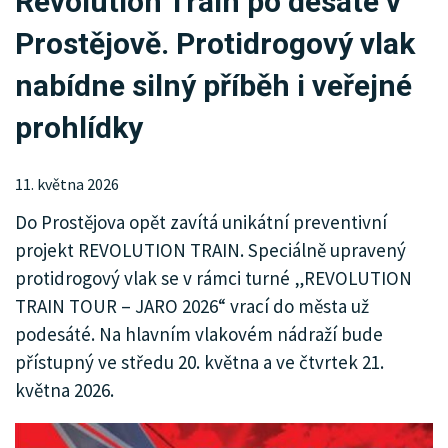
Revolution Train po desáté v
KRIMI
Prostějově. Protidrogový vlak
SPORT
nabídne silný příběh i veřejné
KULTURA
prohlídky
SPOLEČNOST
11. května 2026
Do Prostějova opět zavítá unikátní preventivní
projekt REVOLUTION TRAIN. Speciálně upravený
protidrogový vlak se v rámci turné „REVOLUTION
TRAIN TOUR – JARO 2026“ vrací do města už
podesáté. Na hlavním vlakovém nádraží bude
přístupný ve středu 20. května a ve čtvrtek 21.
května 2026.