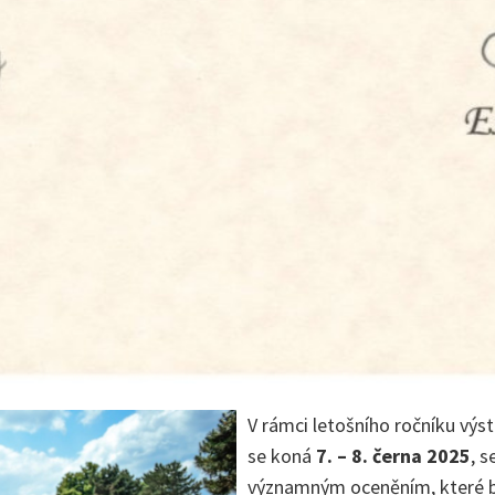
V rámci letošního ročníku výs
se koná
7. – 8. černa 2025
, 
významným oceněním, které b