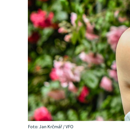
Foto: Jan Krčmář / VFO