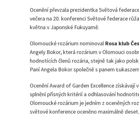
Ocenění převzala prezidentka Světová federace
večera na 20. konferenci Světové federace růžař
května v Japonské Fukuyamě.
Olomoucké rozárium nominoval
Rosa klub Čes
Angely Bokor, která rozárium v Olomouci osobně
hodnotících členů rozária, stejně tak jako polsk
Paní Angela Bokor společně s panem Łukaszem
Ocenění Award of Garden Excellence získávají v
splnění přísných kritérií a odhlasování hodnotit
Olomoucké rozárium je jedním z oceněných rozá
světové konference oceněno maximálně deset