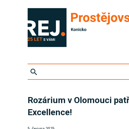
ZPRÁVY
Rozárium v Olomouci patří
KRIMI
Excellence!
SPORT
5. června 2025