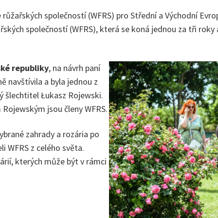
 růžařských společností (WFRS) pro Střední a Východní Evro
ských společností (WFRS), která se koná jednou za tři roky a
ké republiky
, na návrh paní
 navštívila a byla jednou z
ý šlechtitel Łukasz Rojewski.
 Rojewským jsou členy WFRS.
ybrané zahrady a rozária po
eli WFRS z celého světa.
rií, kterých může být v rámci
.