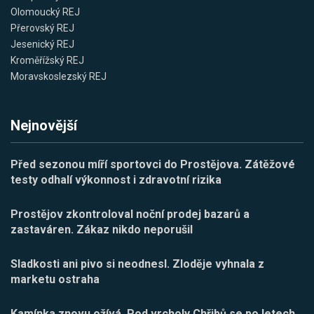
Olomoucký REJ
Přerovský REJ
Jesenický REJ
Kroměřížský REJ
Moravskoslezský REJ
Nejnovější
Před sezonou míří sportovci do Prostějova. Zátěžové
testy odhalí výkonnost i zdravotní rizika
Prostějov zkontroloval noční prodej bazarů a
zastaváren. Zákaz nikdo neporušil
Sladkosti ani pivo si neodnesl. Zloděje vyhnala z
marketu ostraha
Kamínka znovu ožívá. Pod vrcholy Chřibů se po letech