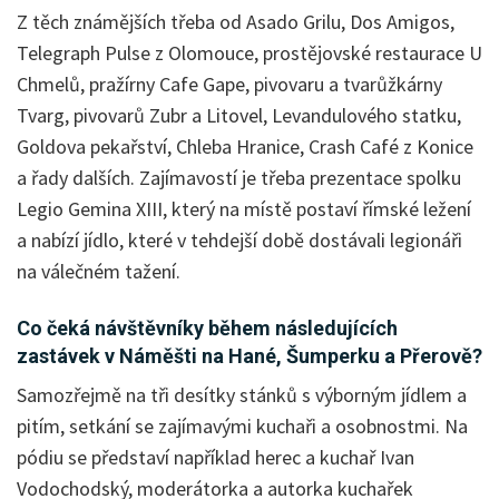
Z těch známějších třeba od Asado Grilu, Dos Amigos,
Telegraph Pulse z Olomouce, prostějovské restaurace U
Chmelů, pražírny Cafe Gape, pivovaru a tvarůžkárny
Tvarg, pivovarů Zubr a Litovel, Levandulového statku,
Goldova pekařství, Chleba Hranice, Crash Café z Konice
a řady dalších. Zajímavostí je třeba prezentace spolku
Legio Gemina XIII, který na místě postaví římské ležení
a nabízí jídlo, které v tehdejší době dostávali legionáři
na válečném tažení.
Co čeká návštěvníky během následujících
zastávek v Náměšti na Hané, Šumperku a Přerově?
Samozřejmě na tři desítky stánků s výborným jídlem a
pitím, setkání se zajímavými kuchaři a osobnostmi. Na
pódiu se představí například herec a kuchař Ivan
Vodochodský, moderátorka a autorka kuchařek