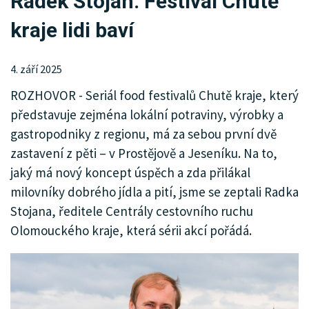
Radek Stojan: Festival Chutě
KRIMI
kraje lidi baví
SPORT
KULTURA
4. září 2025
ROZHOVOR - Seriál food festivalů Chutě kraje, který
SPOLEČNOST
představuje zejména lokální potraviny, výrobky a
gastropodniky z regionu, má za sebou první dvě
zastavení z pěti – v Prostějově a Jeseníku. Na to,
jaký má nový koncept úspěch a zda přilákal
milovníky dobrého jídla a pití, jsme se zeptali Radka
Stojana, ředitele Centrály cestovního ruchu
Olomouckého kraje, která sérii akcí pořádá.