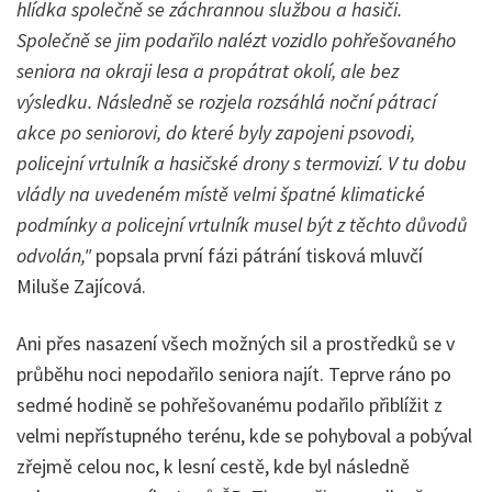
hlídka společně se záchrannou službou a hasiči.
Společně se jim podařilo nalézt vozidlo pohřešovaného
seniora na okraji lesa a propátrat okolí, ale bez
výsledku. Následně se rozjela rozsáhlá noční pátrací
akce po seniorovi, do které byly zapojeni psovodi,
policejní vrtulník a hasičské drony s termovizí. V tu dobu
vládly na uvedeném místě velmi špatné klimatické
podmínky a policejní vrtulník musel být z těchto důvodů
odvolán,"
popsala první fázi pátrání tisková mluvčí
Miluše Zajícová.
Ani přes nasazení všech možných sil a prostředků se v
průběhu noci nepodařilo seniora najít. Teprve ráno po
sedmé hodině se pohřešovanému podařilo přiblížit z
velmi nepřístupného terénu, kde se pohyboval a pobýval
zřejmě celou noc, k lesní cestě, kde byl následně