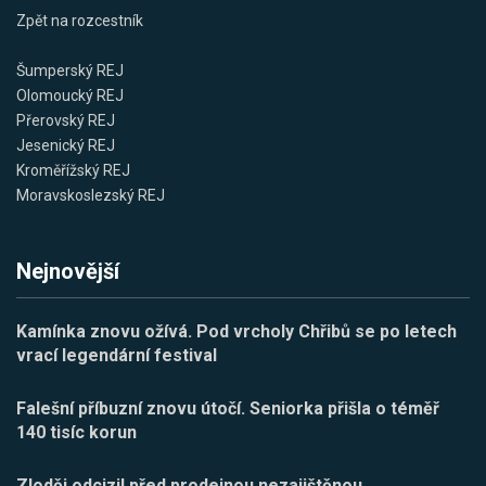
Zpět na rozcestník
Šumperský REJ
Olomoucký REJ
Přerovský REJ
Jesenický REJ
Kroměřížský REJ
Moravskoslezský REJ
Nejnovější
Kamínka znovu ožívá. Pod vrcholy Chřibů se po letech
vrací legendární festival
Falešní příbuzní znovu útočí. Seniorka přišla o téměř
140 tisíc korun
Zloděj odcizil před prodejnou nezajištěnou