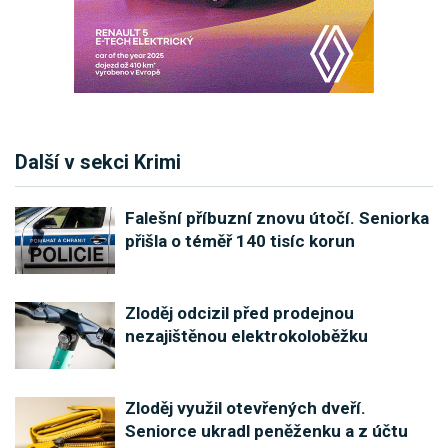
Další v sekci Krimi
Falešní příbuzní znovu útočí. Seniorka
přišla o téměř 140 tisíc korun
Zloděj odcizil před prodejnou
nezajištěnou elektrokoloběžku
Zloděj využil otevřených dveří.
Seniorce ukradl peněženku a z účtu