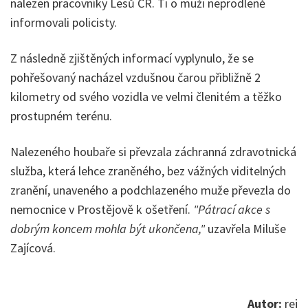
nalezen pracovníky Lesů ČR. Ti o muži neprodleně
informovali policisty.
Z následně zjištěných informací vyplynulo, že se
pohřešovaný nacházel vzdušnou čarou přibližně 2
kilometry od svého vozidla ve velmi členitém a těžko
prostupném terénu.
Nalezeného houbaře si převzala záchranná zdravotnická
služba, která lehce zraněného, bez vážných viditelných
zranění, unaveného a podchlazeného muže převezla do
nemocnice v Prostějově k ošetření.
"Pátrací akce s
dobrým koncem mohla být ukončena,"
uzavřela Miluše
Zajícová.
Autor:
rej