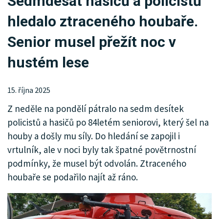
Sedmdesát hasičů a policistů
KRIMI
hledalo ztraceného houbaře.
SPORT
Senior musel přežít noc v
KULTURA
hustém lese
SPOLEČNOST
15. října 2025
Z neděle na pondělí pátralo na sedm desítek
policistů a hasičů po 84letém seniorovi, který šel na
houby a došly mu síly. Do hledání se zapojil i
vrtulník, ale v noci byly tak špatné povětrnostní
podmínky, že musel být odvolán. Ztraceného
houbaře se podařilo najít až ráno.