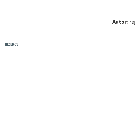
Autor:
rej
INZERCE