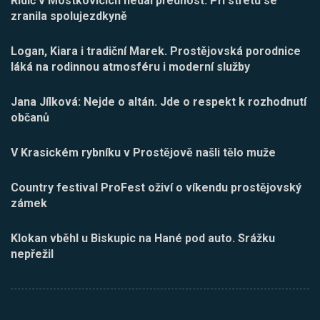
Řidič v Mostkovicích nedal přednost. Při střetu se
zranila spolujezdkyně
Logan, Kiara i tradiční Marek. Prostějovská porodnice
láká na rodinnou atmosféru i moderní služby
Jana Jílková: Nejde o altán. Jde o respekt k rozhodnutí
občanů
V Krasickém rybníku v Prostějově našli tělo muže
Country festival ProFest oživí o víkendu prostějovský
zámek
Klokan vběhl u Biskupic na Hané pod auto. Srážku
nepřežil