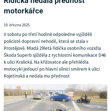
Řidička nedala přednost
KRIMI
motorkářce
SPORT
KULTURA
10. března 2025
V sobotu po třetí hodině odpoledne vyjížděli
SPOLEČNOST
policisté dopravní nehodě, která se stala v
Prostějově. Mladá 29letá řidička osobního vozidla
Škoda Superb sjížděla z rychlostní komunikace D46
k ulici Kralická. Na křižovatce ale přehlédla
motocykl jedoucí po hlavní silnici směrem k ulici
Kojetínská a nedala mu přednost