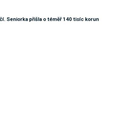
í. Seniorka přišla o téměř 140 tisíc korun
nou nezajištěnou elektrokoloběžku
veří. Seniorce ukradl peněženku a z účtu vybral
…
zvládla řízení, auto skončilo na střeše
licejní akci. Policisté zkontrolovali 175 vozidel