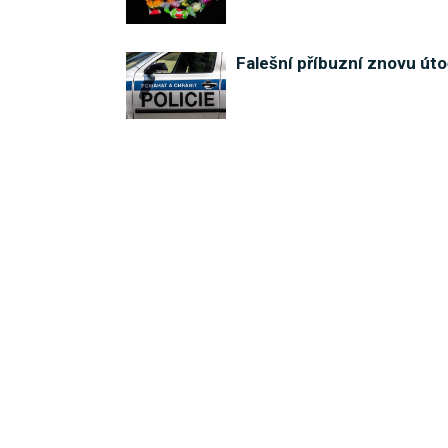
Falešní příbuzní znovu útoč
Zloděj odcizil před prodej
Zloděj využil otevřených d
Mladá řidička u Dětkovic ne
Dva opilí řidiči při ranní po