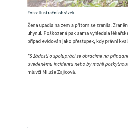
Foto: Ilustrační obrázek
Žena upadla na zem a přitom se zranila. Zraněn
uhynul. Poškozená pak sama vyhledala lékařské
případ evidován jako přestupek, kdy právní kva
"S žádostí o spolupráci se obracíme na případn
uvedenému incidentu nebo by mohli poskytnout i
mluvčí Miluše Zajícová.