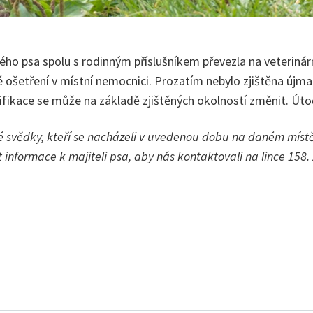
ého psa spolu s rodinným příslušníkem převezla na veterinárn
 ošetření v místní nemocnici. Prozatím nebylo zjištěna újm
lifikace se může na základě zjištěných okolností změnit. Úto
é svědky, kteří se nacházeli v uvedenou dobu na daném místě
nformace k majiteli psa, aby nás kontaktovali na lince 158