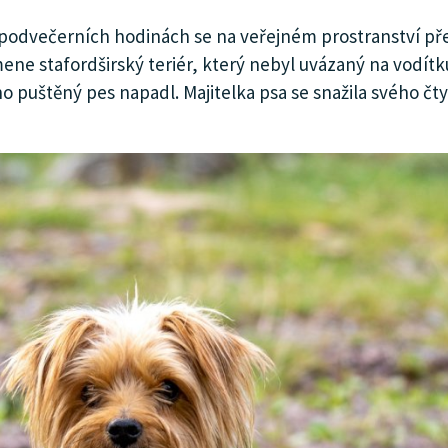
 podvečerních hodinách se na veřejném prostranství před
ene stafordširský teriér, který nebyl uvázaný na vodítk
o puštěný pes napadl. Majitelka psa se snažila svého čty