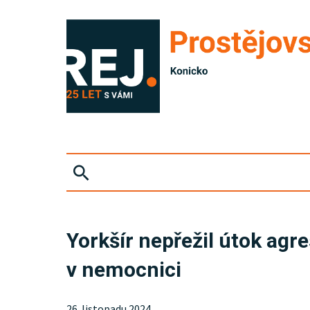
ZPRÁVY
Yorkšír nepřežil útok agre
KRIMI
v nemocnici
SPORT
26. listopadu 2024