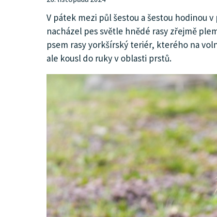
KULTURA
V pátek mezi půl šestou a šestou hodinou v
nacházel pes světle hnědé rasy zřejmě plem
psem rasy yorkšírský teriér, kterého na voln
SPOLEČNOST
ale kousl do ruky v oblasti prstů.