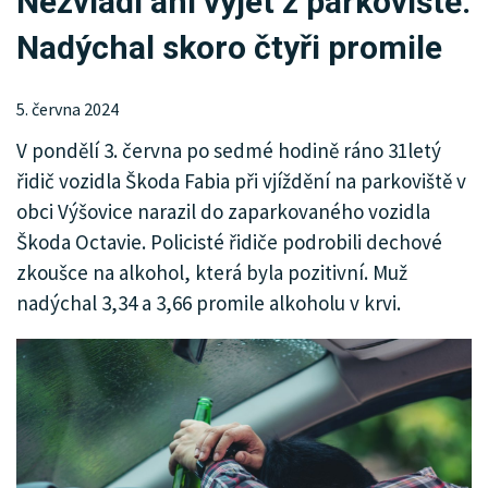
Nezvládl ani vyjet z parkoviště.
KRIMI
Nadýchal skoro čtyři promile
SPORT
KULTURA
5. června 2024
V pondělí 3. června po sedmé hodině ráno 31letý
SPOLEČNOST
řidič vozidla Škoda Fabia při vjíždění na parkoviště v
obci Výšovice narazil do zaparkovaného vozidla
Škoda Octavie. Policisté řidiče podrobili dechové
zkoušce na alkohol, která byla pozitivní. Muž
nadýchal 3,34 a 3,66 promile alkoholu v krvi.