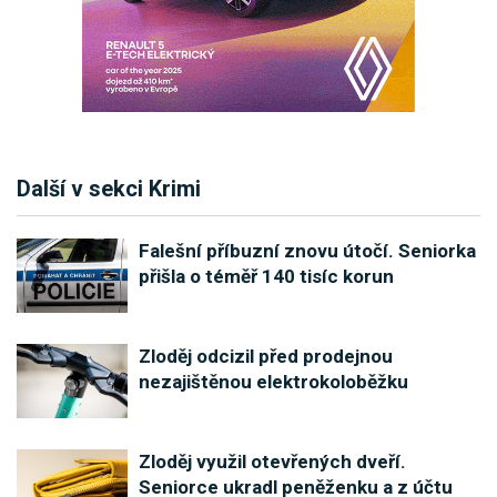
Další v sekci Krimi
Falešní příbuzní znovu útočí. Seniorka
přišla o téměř 140 tisíc korun
Zloděj odcizil před prodejnou
nezajištěnou elektrokoloběžku
Zloděj využil otevřených dveří.
Seniorce ukradl peněženku a z účtu