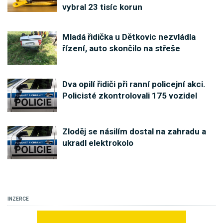
vybral 23 tisíc korun
Mladá řidička u Dětkovic nezvládla
řízení, auto skončilo na střeše
Dva opilí řidiči při ranní policejní akci.
Policisté zkontrolovali 175 vozidel
Zloděj se násilím dostal na zahradu a
ukradl elektrokolo
INZERCE