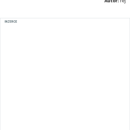
Autor:
rej
INZERCE